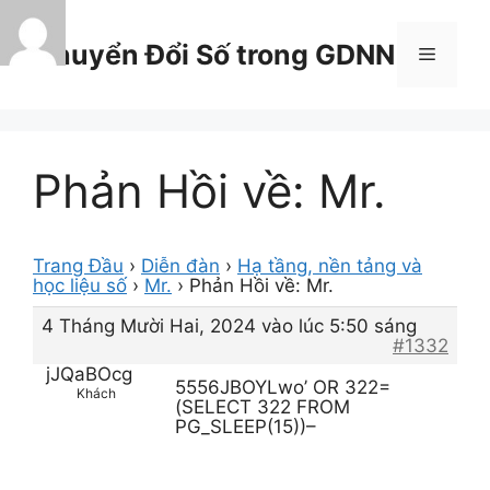
Chuyển
đến
Chuyển Đổi Số trong GDNN
Menu
nội
dung
Phản Hồi về: Mr.
Trang Đầu
›
Diễn đàn
›
Hạ tầng, nền tảng và
học liệu số
›
Mr.
›
Phản Hồi về: Mr.
4 Tháng Mười Hai, 2024 vào lúc 5:50 sáng
#1332
jJQaBOcg
5556JBOYLwo’ OR 322=
Khách
(SELECT 322 FROM
PG_SLEEP(15))–