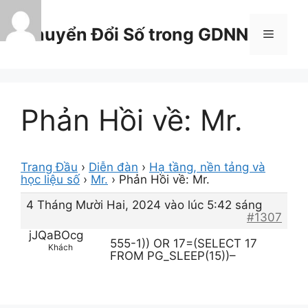
Chuyển
đến
Chuyển Đổi Số trong GDNN
Menu
nội
dung
Phản Hồi về: Mr.
Trang Đầu
›
Diễn đàn
›
Hạ tầng, nền tảng và
học liệu số
›
Mr.
›
Phản Hồi về: Mr.
4 Tháng Mười Hai, 2024 vào lúc 5:42 sáng
#1307
jJQaBOcg
555-1)) OR 17=(SELECT 17
Khách
FROM PG_SLEEP(15))–