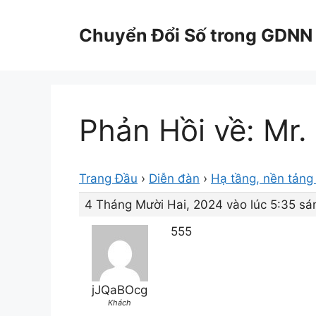
Chuyển
đến
Chuyển Đổi Số trong GDNN
nội
dung
Phản Hồi về: Mr.
Trang Đầu
›
Diễn đàn
›
Hạ tầng, nền tảng 
4 Tháng Mười Hai, 2024 vào lúc 5:35 sá
555
jJQaBOcg
Khách