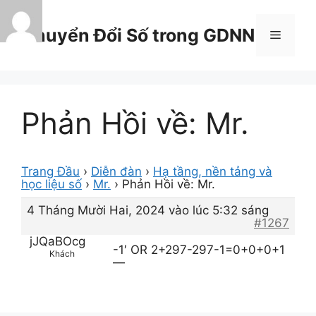
Chuyển
đến
Chuyển Đổi Số trong GDNN
Menu
nội
dung
Phản Hồi về: Mr.
Trang Đầu
›
Diễn đàn
›
Hạ tầng, nền tảng và
học liệu số
›
Mr.
›
Phản Hồi về: Mr.
4 Tháng Mười Hai, 2024 vào lúc 5:32 sáng
#1267
jJQaBOcg
-1′ OR 2+297-297-1=0+0+0+1
Khách
—