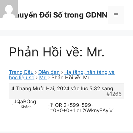
Chuyển
đến
Chuyển Đổi Số trong GDNN
Menu
nội
dung
Phản Hồi về: Mr.
Trang Đầu
›
Diễn đàn
›
Hạ tầng, nền tảng và
học liệu số
›
Mr.
›
Phản Hồi về: Mr.
4 Tháng Mười Hai, 2024 vào lúc 5:32 sáng
#1266
jJQaBOcg
-1′ OR 2+599-599-
Khách
1=0+0+0+1 or ‘AWknyEAy’=’