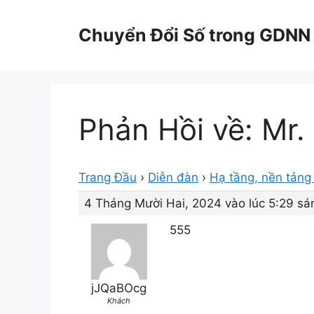
Chuyển
đến
Chuyển Đổi Số trong GDNN
nội
dung
Phản Hồi về: Mr.
Trang Đầu
›
Diễn đàn
›
Hạ tầng, nền tảng 
4 Tháng Mười Hai, 2024 vào lúc 5:29 sá
555
jJQaBOcg
Khách