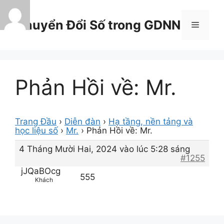
Chuyển
đến
Chuyển Đổi Số trong GDNN
Menu
nội
dung
Phản Hồi về: Mr.
Trang Đầu
›
Diễn đàn
›
Hạ tầng, nền tảng và
học liệu số
›
Mr.
›
Phản Hồi về: Mr.
4 Tháng Mười Hai, 2024 vào lúc 5:28 sáng
#1255
jJQaBOcg
555
Khách