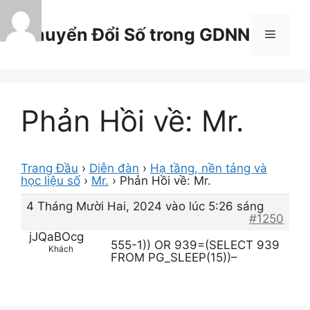
Chuyển
đến
Chuyển Đổi Số trong GDNN
Menu
nội
dung
Phản Hồi về: Mr.
Trang Đầu
›
Diễn đàn
›
Hạ tầng, nền tảng và
học liệu số
›
Mr.
›
Phản Hồi về: Mr.
4 Tháng Mười Hai, 2024 vào lúc 5:26 sáng
#1250
jJQaBOcg
555-1)) OR 939=(SELECT 939
Khách
FROM PG_SLEEP(15))–