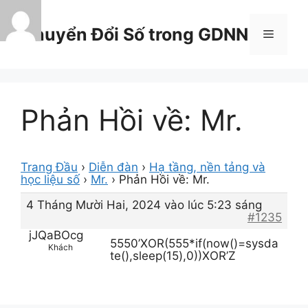
Chuyển
đến
Chuyển Đổi Số trong GDNN
Menu
nội
dung
Phản Hồi về: Mr.
Trang Đầu
›
Diễn đàn
›
Hạ tầng, nền tảng và
học liệu số
›
Mr.
›
Phản Hồi về: Mr.
4 Tháng Mười Hai, 2024 vào lúc 5:23 sáng
#1235
jJQaBOcg
5550’XOR(555*if(now()=sysda
Khách
te(),sleep(15),0))XOR’Z