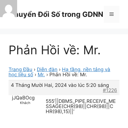
Chuyển
đến
Chuyển Đổi Số trong GDNN
Menu
nội
dung
Phản Hồi về: Mr.
Trang Đầu
›
Diễn đàn
›
Hạ tầng, nền tảng và
học liệu số
›
Mr.
›
Phản Hồi về: Mr.
4 Tháng Mười Hai, 2024 vào lúc 5:20 sáng
#1226
jJQaBOcg
555’||DBMS_PIPE.RECEIVE_ME
Khách
SSAGE(CHR(98)||CHR(98)||C
HR(98),15)||’