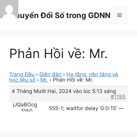
Chuyển
đến
Chuyển Đổi Số trong GDNN
Menu
nội
dung
Phản Hồi về: Mr.
Trang Đầu
›
Diễn đàn
›
Hạ tầng, nền tảng và
học liệu số
›
Mr.
›
Phản Hồi về: Mr.
4 Tháng Mười Hai, 2024 vào lúc 5:13 sáng
#1195
jJQaBOcg
555-1; waitfor delay ‘0:0:15’ —
Khách