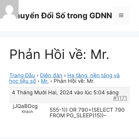
Chuyển
đến
Chuyển Đổi Số trong GDNN
Menu
nội
dung
Phản Hồi về: Mr.
Trang Đầu
›
Diễn đàn
›
Hạ tầng, nền tảng và
học liệu số
›
Mr.
›
Phản Hồi về: Mr.
4 Tháng Mười Hai, 2024 vào lúc 5:04 sáng
#1171
jJQaBOcg
555-1)) OR 790=(SELECT 790
Khách
FROM PG_SLEEP(15))–