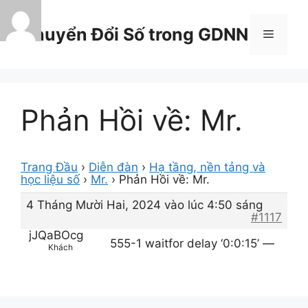
Chuyển
đến
Chuyển Đổi Số trong GDNN
Menu
nội
dung
Phản Hồi về: Mr.
Trang Đầu
›
Diễn đàn
›
Hạ tầng, nền tảng và
học liệu số
›
Mr.
›
Phản Hồi về: Mr.
4 Tháng Mười Hai, 2024 vào lúc 4:50 sáng
#1117
jJQaBOcg
555-1 waitfor delay ‘0:0:15’ —
Khách