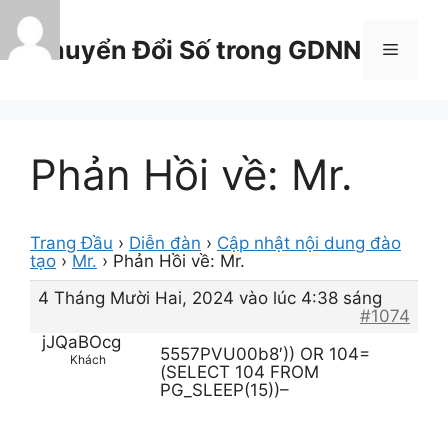
Chuyển
đến
Chuyển Đổi Số trong GDNN
Menu
nội
dung
Phản Hồi về: Mr.
Trang Đầu
›
Diễn đàn
›
Cập nhật nội dung đào
tạo
›
Mr.
›
Phản Hồi về: Mr.
4 Tháng Mười Hai, 2024 vào lúc 4:38 sáng
#1074
jJQaBOcg
5557PVU00b8′)) OR 104=
Khách
(SELECT 104 FROM
PG_SLEEP(15))–