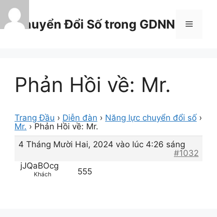
Chuyển
đến
Chuyển Đổi Số trong GDNN
Menu
nội
dung
Phản Hồi về: Mr.
Trang Đầu
›
Diễn đàn
›
Năng lực chuyển đổi số
›
Mr.
›
Phản Hồi về: Mr.
4 Tháng Mười Hai, 2024 vào lúc 4:26 sáng
#1032
jJQaBOcg
555
Khách